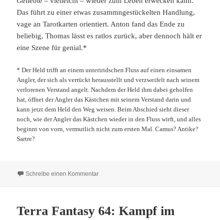
Geliebte – vielleicht – wieder zum Leben erwecken kann.
Das führt zu einer etwas zusammngestückelten Handlung,
vage an Tarotkarten orientiert. Anton fand das Ende zu
beliebig, Thomas lässt es ratlos zurück, aber dennoch hält er
eine Szene für genial.*
* Der Held trifft an einem unteriridschen Fluss auf einen einsamen
Angler, der sich als verrückt herausstellt und verzweifelt nach seinem
verlorenen Verstand angelt. Nachdem der Held ihm dabei geholfen
hat, öffnet der Angler das Kästchen mit seinem Verstand darin und
kann jetzt dem Held den Weg weisen. Beim Abschied sieht dieser
noch, wie der Angler das Kästchen wieder in den Fluss wirft, und alles
beginnt von vorn, vermutlich nicht zum ersten Mal. Camus? Antike?
Sartre?
zu Terra Fantasy 65: Buch der Paradoxe
Schreibe einen Kommentar
Terra Fantasy 64: Kampf im