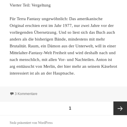
Vierter Teil: Vergeltung
Für Terra Fantasy ungewöhnlich: Das amerikanische
Original erschien erst im Jahr 1977, nur zwei Jahre vor der
vorliegenden Übersetzung. Und so liest sich das Buch auch
anders als die bisherigen Bände, mindestens mit mehr
Brutalität. Raum, ein Dämon aus der Unterwelt, will in einer
Mittelalter-Fantasy-Welt Freiheit und wird deshalb nach und
nach menschlich, mit allen Vor- und Nachteilen. Anton ist
arg enttäuscht von Merlin, der hier mehr an seinem Käsebrot
interessiert ist als an der Hauptsache.
zu Terra Fantasy 61: Ritter der Unterwelt
3 Kommentare
Seitennummerierung
SEITE
1
der
Beiträge
Nächst
Stolz präsentiert von WordPress