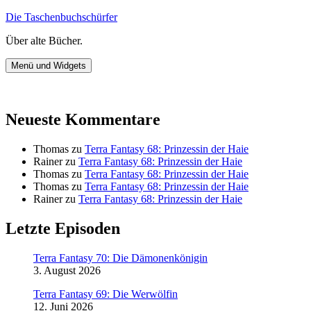
Zum
Die Taschenbuchschürfer
Inhalt
Über alte Bücher.
springen
Menü und Widgets
Neueste Kommentare
Thomas
zu
Terra Fantasy 68: Prinzessin der Haie
Rainer
zu
Terra Fantasy 68: Prinzessin der Haie
Thomas
zu
Terra Fantasy 68: Prinzessin der Haie
Thomas
zu
Terra Fantasy 68: Prinzessin der Haie
Rainer
zu
Terra Fantasy 68: Prinzessin der Haie
Letzte Episoden
Terra Fantasy 70: Die Dämonenkönigin
3. August 2026
Terra Fantasy 69: Die Werwölfin
12. Juni 2026