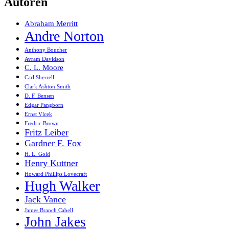
Autoren
Abraham Merritt
Andre Norton
Anthony Boucher
Avram Davidson
C. L. Moore
Carl Sherrell
Clark Ashton Smith
D. F. Bensen
Edgar Pangborn
Ernst Vlcek
Fredric Brown
Fritz Leiber
Gardner F. Fox
H. L. Gold
Henry Kuttner
Howard Phillips Lovecraft
Hugh Walker
Jack Vance
James Branch Cabell
John Jakes