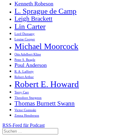
Kenneth Robeson
L. Sprague de Camp
Leigh Brackett
Lin Carter
Lord Dunsany
Louise Cooper
Michael Moorcock
Otis Adelbert Kline
Peter S. Beagle
Poul Anderson
R. A. Lafferty
Robert Arthur
Robert E. Howard
Terry Carr
Theodore Sturgeon
Thomas Burnett Swann
Victor Contoski
Zenna Henderson
RSS-Feed für Podcast
Suchen