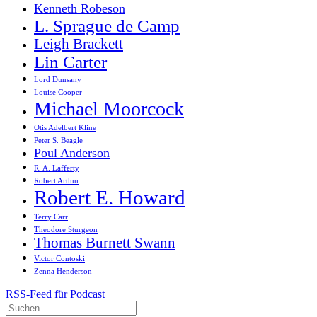
Kenneth Robeson
L. Sprague de Camp
Leigh Brackett
Lin Carter
Lord Dunsany
Louise Cooper
Michael Moorcock
Otis Adelbert Kline
Peter S. Beagle
Poul Anderson
R. A. Lafferty
Robert Arthur
Robert E. Howard
Terry Carr
Theodore Sturgeon
Thomas Burnett Swann
Victor Contoski
Zenna Henderson
RSS-Feed für Podcast
Suchen