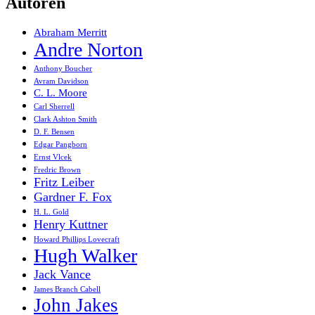
Autoren
Abraham Merritt
Andre Norton
Anthony Boucher
Avram Davidson
C. L. Moore
Carl Sherrell
Clark Ashton Smith
D. F. Bensen
Edgar Pangborn
Ernst Vlcek
Fredric Brown
Fritz Leiber
Gardner F. Fox
H. L. Gold
Henry Kuttner
Howard Phillips Lovecraft
Hugh Walker
Jack Vance
James Branch Cabell
John Jakes