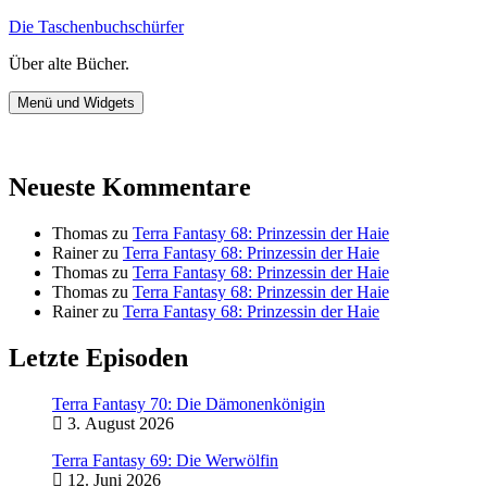
Zum
Die Taschenbuchschürfer
Inhalt
Über alte Bücher.
springen
Menü und Widgets
Neueste Kommentare
Thomas
zu
Terra Fantasy 68: Prinzessin der Haie
Rainer
zu
Terra Fantasy 68: Prinzessin der Haie
Thomas
zu
Terra Fantasy 68: Prinzessin der Haie
Thomas
zu
Terra Fantasy 68: Prinzessin der Haie
Rainer
zu
Terra Fantasy 68: Prinzessin der Haie
Letzte Episoden
Terra Fantasy 70: Die Dämonenkönigin
3. August 2026
Terra Fantasy 69: Die Werwölfin
12. Juni 2026