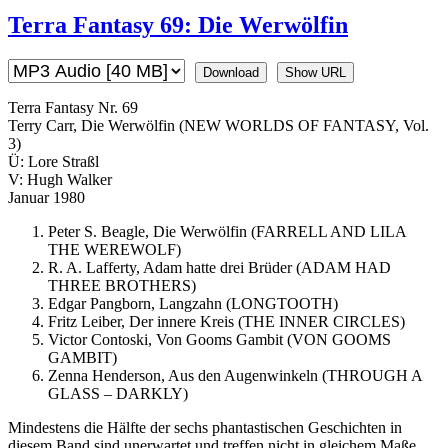
Terra Fantasy 69: Die Werwölfin
Download
Show URL
Terra Fantasy Nr. 69
Terry Carr, Die Werwölfin (NEW WORLDS OF FANTASY, Vol.
3)
Ü: Lore Straßl
V: Hugh Walker
Januar 1980
Peter S. Beagle, Die Werwölfin (FARRELL AND LILA
THE WEREWOLF)
R. A. Lafferty, Adam hatte drei Brüder (ADAM HAD
THREE BROTHERS)
Edgar Pangborn, Langzahn (LONGTOOTH)
Fritz Leiber, Der innere Kreis (THE INNER CIRCLES)
Victor Contoski, Von Gooms Gambit (VON GOOMS
GAMBIT)
Zenna Henderson, Aus den Augenwinkeln (THROUGH A
GLASS – DARKLY)
Mindestens die Hälfte der sechs phantastischen Geschichten in
diesem Band sind unerwartet und treffen nicht in gleichem Maße