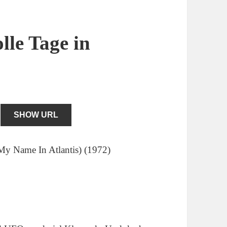
lle Tage in
SHOW URL
 My Name In Atlantis) (1972)