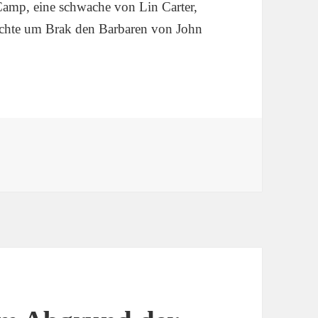
Camp, eine schwache von Lin Carter,
chichte um Brak den Barbaren von John
26: Götter, Gnomen und Giganten