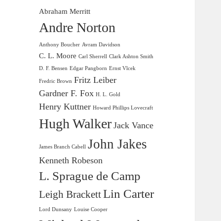
Abraham Merritt
Andre Norton
Anthony Boucher
Avram Davidson
C. L. Moore
Carl Sherrell
Clark Ashton Smith
D. F. Bensen
Edgar Pangborn
Ernst Vlcek
Fritz Leiber
Fredric Brown
Gardner F. Fox
H. L. Gold
Henry Kuttner
Howard Phillips Lovecraft
Hugh Walker
Jack Vance
John Jakes
James Branch Cabell
Kenneth Robeson
L. Sprague de Camp
Lin Carter
Leigh Brackett
Lord Dunsany
Louise Cooper