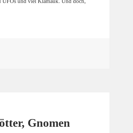
d UFOs und viel Klamauk. Und doch,
: Tolle Tage in Atlantis
Götter, Gnomen