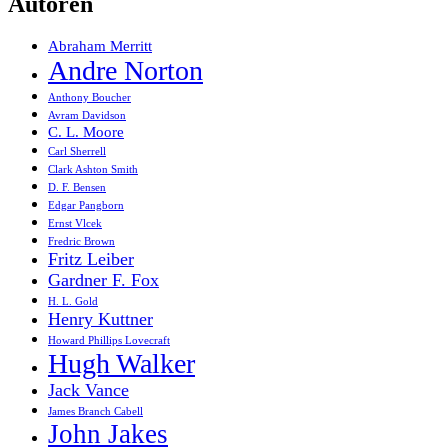
Autoren
Abraham Merritt
Andre Norton
Anthony Boucher
Avram Davidson
C. L. Moore
Carl Sherrell
Clark Ashton Smith
D. F. Bensen
Edgar Pangborn
Ernst Vlcek
Fredric Brown
Fritz Leiber
Gardner F. Fox
H. L. Gold
Henry Kuttner
Howard Phillips Lovecraft
Hugh Walker
Jack Vance
James Branch Cabell
John Jakes