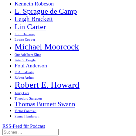
Kenneth Robeson
L. Sprague de Camp
Leigh Brackett
Lin Carter
Lord Dunsany
Louise Cooper
Michael Moorcock
Otis Adelbert Kline
Peter S. Beagle
Poul Anderson
R. A. Lafferty
Robert Arthur
Robert E. Howard
Terry Carr
Theodore Sturgeon
Thomas Burnett Swann
Victor Contoski
Zenna Henderson
RSS-Feed für Podcast
Suchen