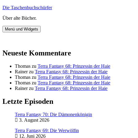
Zum
Die Taschenbuchschürfer
Inhalt
Über alte Bücher.
springen
Menü und Widgets
Neueste Kommentare
Thomas
zu
Terra Fantasy 68: Prinzessin der Haie
Rainer
zu
Terra Fantasy 68: Prinzessin der Haie
Thomas
zu
Terra Fantasy 68: Prinzessin der Haie
Thomas
zu
Terra Fantasy 68: Prinzessin der Haie
Rainer
zu
Terra Fantasy 68: Prinzessin der Haie
Letzte Episoden
Terra Fantasy 70: Die Dämonenkönigin
3. August 2026
Terra Fantasy 69: Die Werwölfin
12. Juni 2026