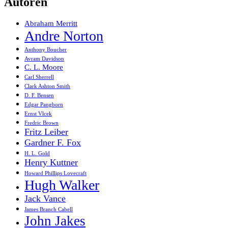
Autoren
Abraham Merritt
Andre Norton
Anthony Boucher
Avram Davidson
C. L. Moore
Carl Sherrell
Clark Ashton Smith
D. F. Bensen
Edgar Pangborn
Ernst Vlcek
Fredric Brown
Fritz Leiber
Gardner F. Fox
H. L. Gold
Henry Kuttner
Howard Phillips Lovecraft
Hugh Walker
Jack Vance
James Branch Cabell
John Jakes