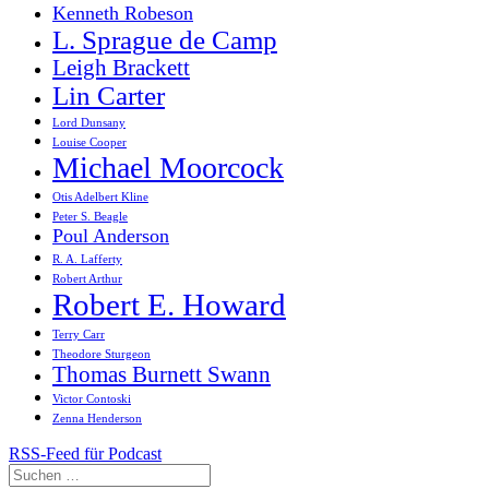
Kenneth Robeson
L. Sprague de Camp
Leigh Brackett
Lin Carter
Lord Dunsany
Louise Cooper
Michael Moorcock
Otis Adelbert Kline
Peter S. Beagle
Poul Anderson
R. A. Lafferty
Robert Arthur
Robert E. Howard
Terry Carr
Theodore Sturgeon
Thomas Burnett Swann
Victor Contoski
Zenna Henderson
RSS-Feed für Podcast
Suchen