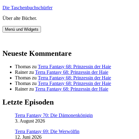
Zum
Die Taschenbuchschürfer
Inhalt
Über alte Bücher.
springen
Menü und Widgets
Neueste Kommentare
Thomas
zu
Terra Fantasy 68: Prinzessin der Haie
Rainer
zu
Terra Fantasy 68: Prinzessin der Haie
Thomas
zu
Terra Fantasy 68: Prinzessin der Haie
Thomas
zu
Terra Fantasy 68: Prinzessin der Haie
Rainer
zu
Terra Fantasy 68: Prinzessin der Haie
Letzte Episoden
Terra Fantasy 70: Die Dämonenkönigin
3. August 2026
Terra Fantasy 69: Die Werwölfin
12. Juni 2026