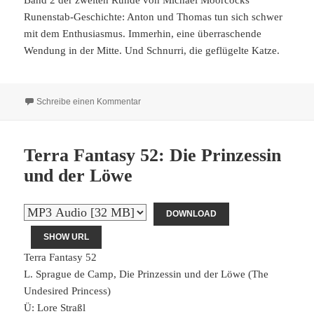
Band 2 der zweiten Runde von Michael Moorcocks
Runenstab-Geschichte: Anton und Thomas tun sich schwer
mit dem Enthusiasmus. Immerhin, eine überraschende
Wendung in der Mitte. Und Schnurri, die geflügelte Katze.
zu Terra Fantasy 53: Der Held von Garathorm
Schreibe einen Kommentar
Terra Fantasy 52: Die Prinzessin
und der Löwe
DOWNLOAD
SHOW URL
Terra Fantasy 52
L. Sprague de Camp, Die Prinzessin und der Löwe (The
Undesired Princess)
Ü: Lore Straßl