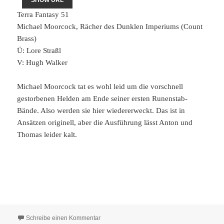
SHOW URL
Terra Fantasy 51
Michael Moorcock, Rächer des Dunklen Imperiums (Count
Brass)
Ü: Lore Straßl
V: Hugh Walker
Michael Moorcock tat es wohl leid um die vorschnell
gestorbenen Helden am Ende seiner ersten Runenstab-
Bände. Also werden sie hier wiedererweckt. Das ist in
Ansätzen originell, aber die Ausführung lässt Anton und
Thomas leider kalt.
zu Terra Fantasy 51: Rächer des Dunklen Im
Schreibe einen Kommentar