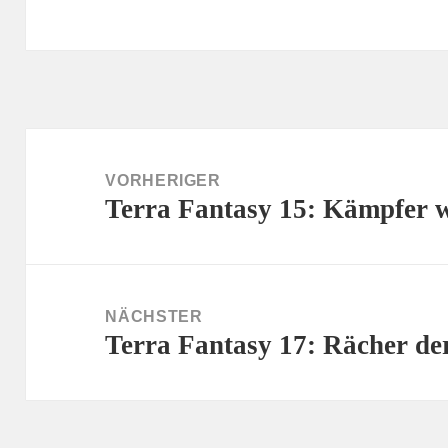
Beitragsnavigation
VORHERIGER
Terra Fantasy 15: Kämpfer 
Vorheriger
Beitrag:
NÄCHSTER
Terra Fantasy 17: Rächer d
Nächster
Beitrag: