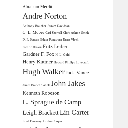
Abraham Merritt
Andre Norton
Anthony Boucher
Avram Davidson
C. L. Moore
Carl Sherrell
Clark Ashton Smith
D. F. Bensen
Edgar Pangborn
Ernst Vlcek
Fritz Leiber
Fredric Brown
Gardner F. Fox
H. L. Gold
Henry Kuttner
Howard Phillips Lovecraft
Hugh Walker
Jack Vance
John Jakes
James Branch Cabell
Kenneth Robeson
L. Sprague de Camp
Lin Carter
Leigh Brackett
Lord Dunsany
Louise Cooper