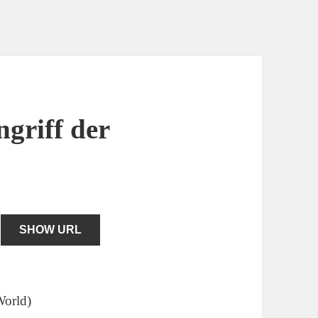
ngriff der
SHOW URL
World)