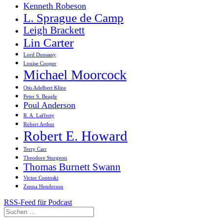
Kenneth Robeson
L. Sprague de Camp
Leigh Brackett
Lin Carter
Lord Dunsany
Louise Cooper
Michael Moorcock
Otis Adelbert Kline
Peter S. Beagle
Poul Anderson
R. A. Lafferty
Robert Arthur
Robert E. Howard
Terry Carr
Theodore Sturgeon
Thomas Burnett Swann
Victor Contoski
Zenna Henderson
RSS-Feed für Podcast
Suchen