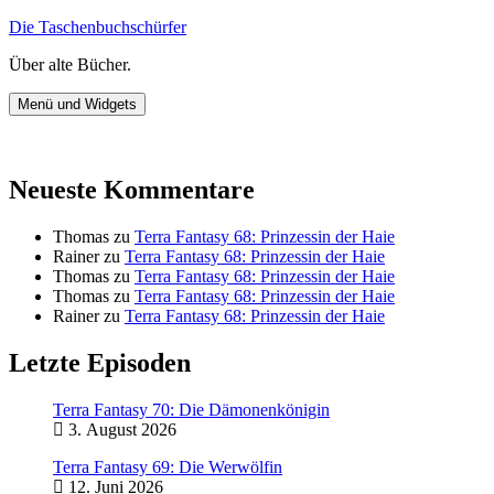
Zum
Die Taschenbuchschürfer
Inhalt
Über alte Bücher.
springen
Menü und Widgets
Neueste Kommentare
Thomas
zu
Terra Fantasy 68: Prinzessin der Haie
Rainer
zu
Terra Fantasy 68: Prinzessin der Haie
Thomas
zu
Terra Fantasy 68: Prinzessin der Haie
Thomas
zu
Terra Fantasy 68: Prinzessin der Haie
Rainer
zu
Terra Fantasy 68: Prinzessin der Haie
Letzte Episoden
Terra Fantasy 70: Die Dämonenkönigin
3. August 2026
Terra Fantasy 69: Die Werwölfin
12. Juni 2026