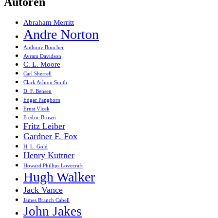
Autoren
Abraham Merritt
Andre Norton
Anthony Boucher
Avram Davidson
C. L. Moore
Carl Sherrell
Clark Ashton Smith
D. F. Bensen
Edgar Pangborn
Ernst Vlcek
Fredric Brown
Fritz Leiber
Gardner F. Fox
H. L. Gold
Henry Kuttner
Howard Phillips Lovecraft
Hugh Walker
Jack Vance
James Branch Cabell
John Jakes