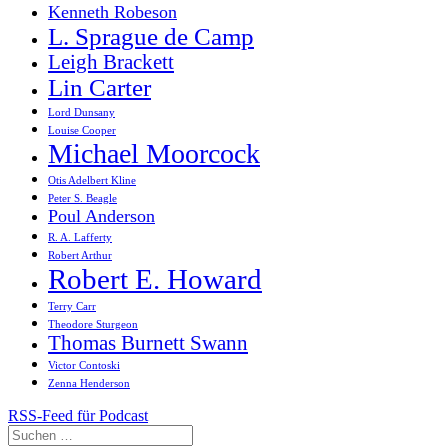
Kenneth Robeson
L. Sprague de Camp
Leigh Brackett
Lin Carter
Lord Dunsany
Louise Cooper
Michael Moorcock
Otis Adelbert Kline
Peter S. Beagle
Poul Anderson
R. A. Lafferty
Robert Arthur
Robert E. Howard
Terry Carr
Theodore Sturgeon
Thomas Burnett Swann
Victor Contoski
Zenna Henderson
RSS-Feed für Podcast
Suchen