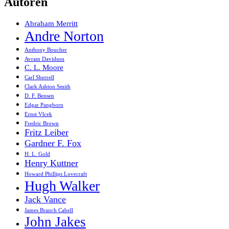
Autoren
Abraham Merritt
Andre Norton
Anthony Boucher
Avram Davidson
C. L. Moore
Carl Sherrell
Clark Ashton Smith
D. F. Bensen
Edgar Pangborn
Ernst Vlcek
Fredric Brown
Fritz Leiber
Gardner F. Fox
H. L. Gold
Henry Kuttner
Howard Phillips Lovecraft
Hugh Walker
Jack Vance
James Branch Cabell
John Jakes