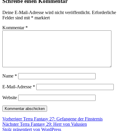
Schreibe einen Kommentar
Deine E-Mail-Adresse wird nicht veröffentlicht.
Erforderliche
Felder sind mit
*
markiert
Kommentar
*
Name
*
E-Mail-Adresse
*
Website
Beitragsnavigation
Vorheriger
Vorheriger
Terra Fantasy 27: Gefangene der Finsternis
Nächster
Beitrag:
Nächster
Terra Fantasy 29: Herr von Valusien
Beitrag:
Stolz präsentiert von WordPress