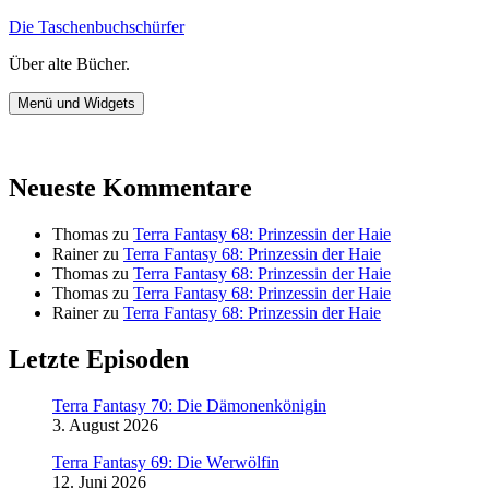
Zum
Die Taschenbuchschürfer
Inhalt
Über alte Bücher.
springen
Menü und Widgets
Neueste Kommentare
Thomas
zu
Terra Fantasy 68: Prinzessin der Haie
Rainer
zu
Terra Fantasy 68: Prinzessin der Haie
Thomas
zu
Terra Fantasy 68: Prinzessin der Haie
Thomas
zu
Terra Fantasy 68: Prinzessin der Haie
Rainer
zu
Terra Fantasy 68: Prinzessin der Haie
Letzte Episoden
Terra Fantasy 70: Die Dämonenkönigin
3. August 2026
Terra Fantasy 69: Die Werwölfin
12. Juni 2026