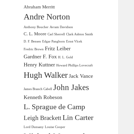
Abraham Merritt
Andre Norton
Anthony Boucher
Avram Davidson
C. L. Moore
Carl Sherrell
Clark Ashton Smith
D. F. Bensen
Edgar Pangborn
Ernst Vlcek
Fritz Leiber
Fredric Brown
Gardner F. Fox
H. L. Gold
Henry Kuttner
Howard Phillips Lovecraft
Hugh Walker
Jack Vance
John Jakes
James Branch Cabell
Kenneth Robeson
L. Sprague de Camp
Lin Carter
Leigh Brackett
Lord Dunsany
Louise Cooper