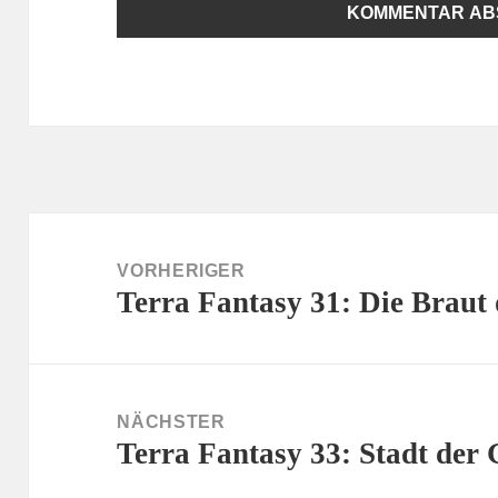
Beitragsnavigation
VORHERIGER
Terra Fantasy 31: Die Braut
Vorheriger
Beitrag:
NÄCHSTER
Terra Fantasy 33: Stadt der 
Nächster
Beitrag: