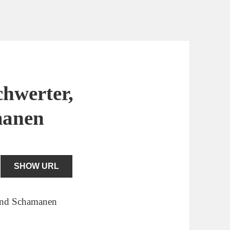
chwerter,
manen
SHOW URL
 und Schamanen